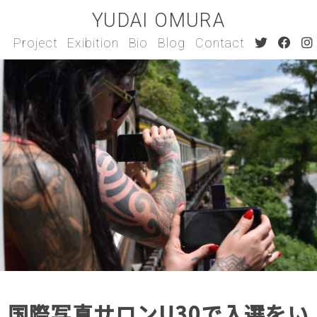
YUDAI OMURA
Project
Exibition
Bio
Blog
Contact
国際写真サロンU30で入選をい