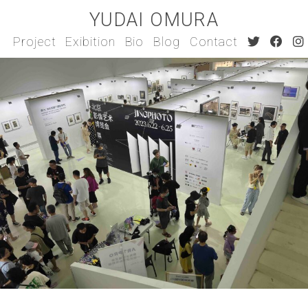
YUDAI OMURA
Project
Exibition
Bio
Blog
Contact