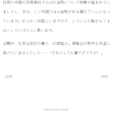
日見た中国の写真雑誌でもAIの活用について特集が組まれてい
ましたし、多分、ここ中国ではAI活用がある種のブームになっ
ています。せっかく中国にいますので、こういった動きもフォ
ローしていけたらと思います。
会期中、北京は空前の暑さ、40度超え。展覧会の熱気も気温に
負けていませんでした……（それにしても暑すぎですが）。
prev
next
©︎2020 YUDAI OMURA