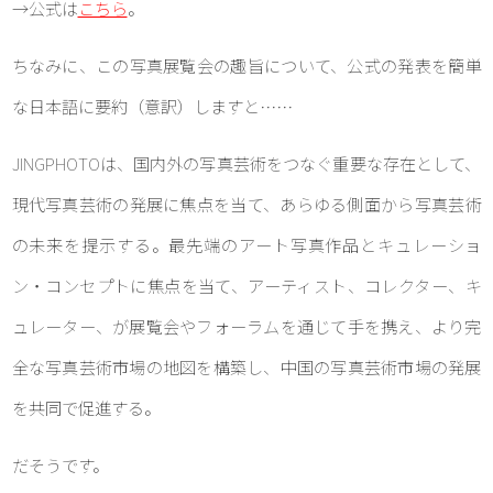
→公式は
こちら
。
ちなみに、この写真展覧会の趣旨について、公式の発表を簡単
な日本語に要約（意訳）しますと……
JINGPHOTOは、国内外の写真芸術をつなぐ重要な存在として、
現代写真芸術の発展に焦点を当て、あらゆる側面から写真芸術
の未来を提示する。最先端のアート写真作品とキュレーショ
ン・コンセプトに焦点を当て、アーティスト、コレクター、キ
ュレーター、が展覧会やフォーラムを通じて手を携え、より完
全な写真芸術市場の地図を構築し、中国の写真芸術市場の発展
を共同で促進する。
だそうです。